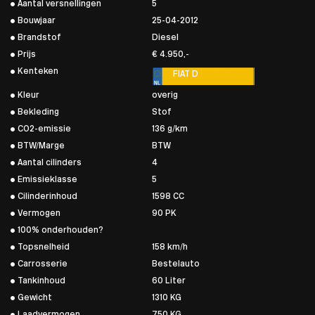
Aantal versnellingen
5
Bouwjaar
25-04-2012
Brandstof
Diesel
Prijs
€ 4.950,-
Kenteken
FIAT D
Kleur
overig
Bekleding
Stof
CO2-emissie
136 g/km
BTW/Marge
BTW
Aantal cilinders
4
Emissieklasse
5
Cilinderinhoud
1598 CC
Vermogen
90 PK
100% onderhouden?
Topsnelheid
158 km/h
Carrosserie
Bestelauto
Tankinhoud
60 Liter
Gewicht
1310 KG
Laadvermogen
750 KG